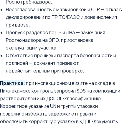
Роспотребнадзора.
Несогласованность с маркировкой и СГР — отказ в
декларировании по ТР ТС/ЕАЭС и доначисления
при ввозе.
Пропуск разделов по ПБ и ЛНА — замечания
Ростехнадзора на ОПО, приостановка
эксплуатации участка.
Отсутствие прошивки паспорта безопасности и
подписей — документ признают
недействительным при проверке.
Практика:
при инспекционном визите на склад в в
Нижнекамске контроль запросил SDS на композиции
растворителей и их ДОПОГ-классификацию.
Корректное указание UN и группы упаковки
позволило избежать задержки отправки и
обеспечить корректную укладку в КДПГ-документы.