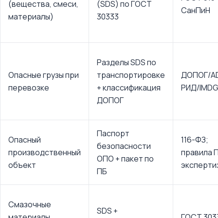
(вещества, смеси,
(SDS) по ГОСТ
СанПиН
материалы)
30333
Разделы SDS по
Опасные грузы при
транспортировке
ДОПОГ/A
перевозке
+ классификация
РИД/IMDG
ДОПОГ
Паспорт
Опасный
116-ФЗ;
безопасности
производственный
правила 
ОПО + пакет по
объект
эксперти
ПБ
Смазочные
SDS +
материалы,
ГОСТ 303