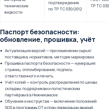
подтверждение
технические
ТР ТС 030
по ТР ТС 030/2012
жидкости
Паспорт безопасности:
обновление, прошивка, учёт
Актуализация версий — при изменении сырья/
поставщика, нормативов, методик маркировки.
Прошивка паспорта безопасности — нумерация
страниц, опломбирование, подпись
ответственного и печать.
Учёт копий — контроль распределения по цехам,
складам, подрядчикам и логистическим
партнёрам в в Нижнекамске.
Обучение и инструктаж — включение положений
SDS в программы ОТ и план ликвидации аварий.