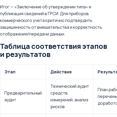
Итог — «Заключение об утверждении типа» и
публикация сведений в ГРСИ. Для приборов
коммерческого учета критично подтвердить
защищенность от вмешательства и корректность
отображения/передачи данных.
Таблица соответствия этапов
и результатов
Этап
Действия
Результ
Технический аудит
План раб
Предварительный
средств
перечен
аудит
измерений, анализ
доработ
рисков