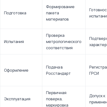
Формирование
Готовнос
Подготовка
пакета
испытан
материалов
Проверка
Подтвер
Испытания
метрологического
характер
соответствия
Подача в
Регистра
Оформление
Росстандарт
ГРСИ
Первичная
Допуск к
Эксплуатация
поверка,
примене
маркировка