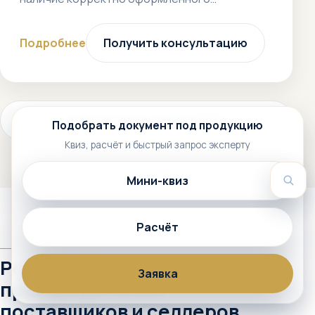
Подробнее
Получить консультацию
Смотреть все услуги (772+)
Подобрать документ под продукцию
Квиз, расчёт и быстрый запрос эксперту
Мини-квиз
Пои
Расчёт
АУДИТОРИЯ
Решения для
Заявка
производителей,
поставщиков и селлеров