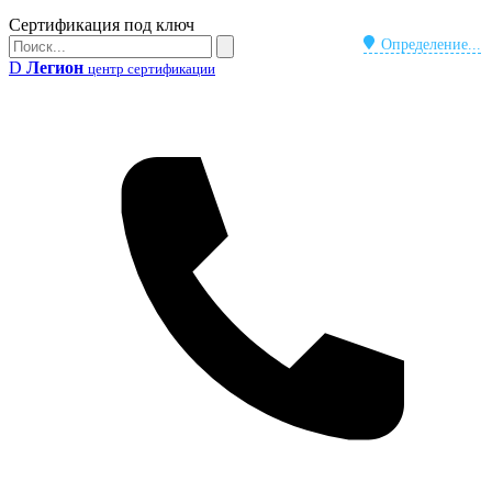
Бейдж
Сертификация под ключ
Поиск
Определение...
Поиск
D
Легион
центр сертификации