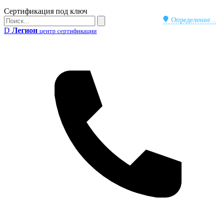
Бейдж
Сертификация под ключ
Поиск
Определение...
Поиск
D
Легион
центр сертификации