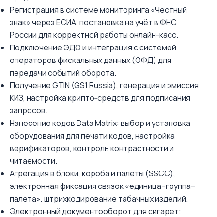
Регистрация в системе мониторинга «Честный
знак» через ЕСИА, постановка на учёт в ФНС
России для корректной работы онлайн-касс.
Подключение ЭДО и интеграция с системой
операторов фискальных данных (ОФД) для
передачи событий оборота.
Получение GTIN (GS1 Russia), генерация и эмиссия
КИЗ, настройка крипто‑средств для подписания
запросов.
Нанесение кодов Data Matrix: выбор и установка
оборудования для печати кодов, настройка
верификаторов, контроль контрастности и
читаемости.
Агрегация в блоки, короба и палеты (SSCC),
электронная фиксация связок «единица–группа–
палета», штрихкодирование табачных изделий.
Электронный документооборот для сигарет: