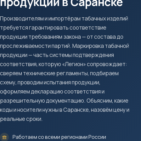
продукции в Саранске
Производителям и импортёрам табачных изделий
требуется гарантировать соответствие
продукции требованиям закона — от состава до
прослеживаемости партий. Маркировка табачной
продукции — часть системы подтверждения
соответствия, которую «Легион» сопровождает:
сверяем технические регламенты, подбираем
схему, проводим испытания продукции,
оформляем декларацию соответствия и
разрешительную документацию. Объясним, какие
коды и носители нужны в Саранске, назовём цену и
реальные сроки.
Работаем со всеми регионами России