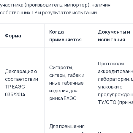
участника (производитель, импортер), наличия
собственных ТУ и результатов испытаний.
Когда
Документы и
Форма
применяется
испытания
Протоколы
Сигареты,
Декларация о
аккредитован
сигары, табак и
соответствии
лаборатории, 
иные табачные
ТР ЕАЭС
упаковки с
изделия для
035/2014
предупрежден
рынка ЕАЭС
ТУ/СТО (при н
Для повышения