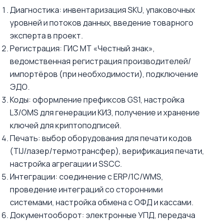
Диагностика: инвентаризация SKU, упаковочных
уровней и потоков данных, введение товарного
эксперта в проект.
Регистрация: ГИС МТ «Честный знак»,
ведомственная регистрация производителей/
импортёров (при необходимости), подключение
ЭДО.
Коды: оформление префиксов GS1, настройка
L3/OMS для генерации КИЗ, получение и хранение
ключей для криптоподписей.
Печать: выбор оборудования для печати кодов
(TIJ/лазер/термотрансфер), верификация печати,
настройка агрегации и SSCC.
Интеграции: соединение с ERP/1С/WMS,
проведение интеграций со сторонними
системами, настройка обмена с ОФД и кассами.
Документооборот: электронные УПД, передача