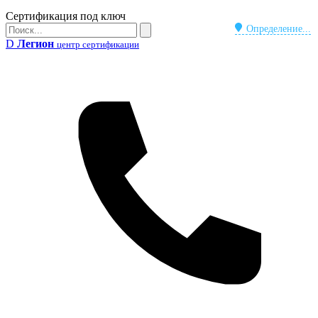
Бейдж
Сертификация под ключ
Поиск
Определение...
Поиск
D
Легион
центр сертификации