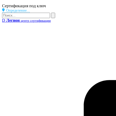
Бейдж
Сертификация под ключ
Определение...
Поиск
Поиск
D
Легион
центр сертификации