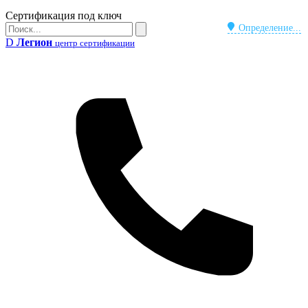
Бейдж
Сертификация под ключ
Поиск
Определение...
Поиск
D
Легион
центр сертификации