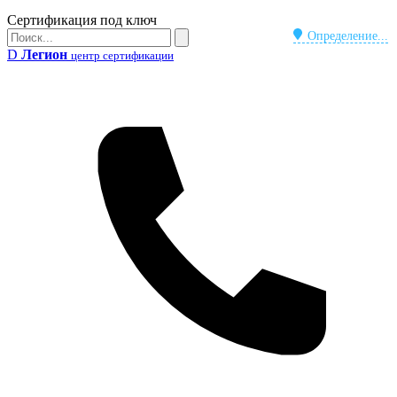
Бейдж
Сертификация под ключ
Поиск
Определение...
Поиск
D
Легион
центр сертификации