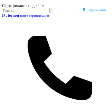
Бейдж
Сертификация под ключ
Поиск
Определение...
Поиск
D
Легион
центр сертификации