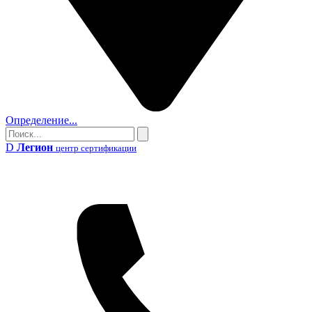
Определение...
Поиск
Поиск
D
Легион
центр сертификации