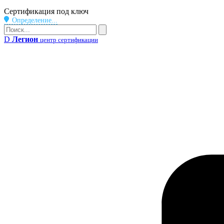
Бейдж
Сертификация под ключ
Определение...
Поиск
Поиск
D
Легион
центр сертификации