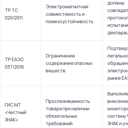
должны
Электромагнитная
ТР ТС
совпадат
совместимость и
020/2011
протоко
помехоустойчивость
испытани
деклара
Подтвер
Ограничение
легально
ТР ЕАЭС
содержания опасных
обращен
037/2016
веществ
электрон
рынке Е
Выполня
Прослеживаемость
внесени
ГИС МТ
товара при наличии
мониторо
«Честный
обязательных
систему 
ЗНАК»
требований
ЗНАК и у