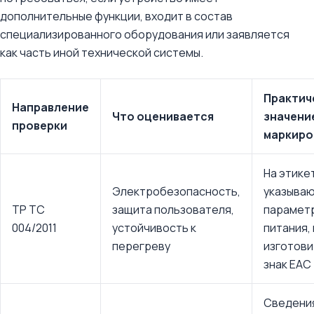
дополнительные функции, входит в состав
специализированного оборудования или заявляется
как часть иной технической системы.
Практич
Направление
Что оценивается
значени
проверки
маркиро
На этике
Электробезопасность,
указыва
ТР ТС
защита пользователя,
парамет
004/2011
устойчивость к
питания,
перегреву
изготови
знак ЕАС
Сведени