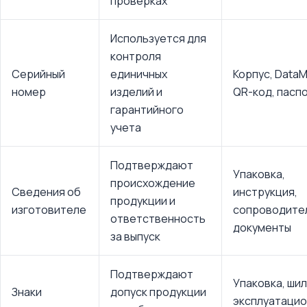
проверках
Используется для
контроля
Серийный
единичных
Корпус, DataMa
номер
изделий и
QR-код, пасп
гарантийного
учета
Подтверждают
Упаковка,
происхождение
Сведения об
инструкция,
продукции и
изготовителе
сопроводите
ответственность
документы
за выпуск
Подтверждают
Упаковка, шил
Знаки
допуск продукции
эксплуатацио