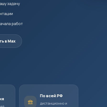
ашу задачу
ентации
начала работ
ть в Max
По всей РФ
ия
дистанционно и
шей