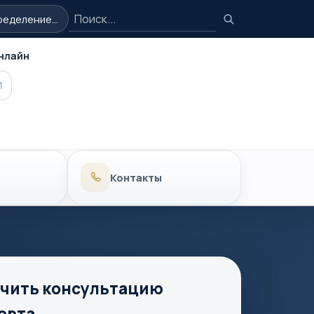
Поиск
еделение...
Поиск
нлайн
MAX
Контакты
чить консультацию
ерта