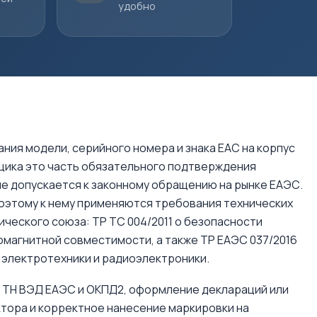
удобно
ния модели, серийного номера и знака EAC на корпус
вщика это часть обязательного подтверждения
е допускается к законному обращению на рынке ЕАЭС.
поэтому к нему применяются требования технических
ческого союза: ТР ТС 004/2011 о безопасности
омагнитной совместимости, а также ТР ЕАЭС 037/2016
 электротехники и радиоэлектроники.
 ТН ВЭД ЕАЭС и ОКПД2, оформление деклараций или
тора и корректное нанесение маркировки на