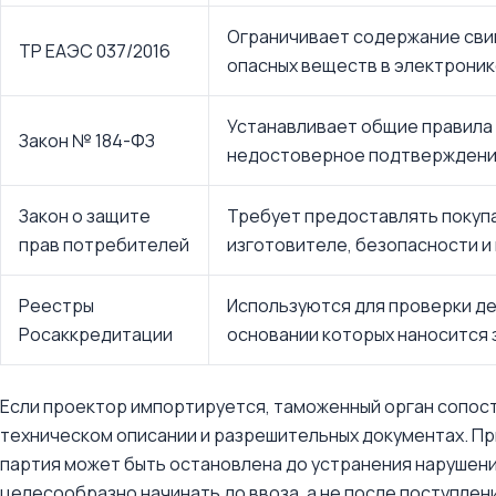
Ограничивает содержание свин
ТР ЕАЭС 037/2016
опасных веществ в электроник
Устанавливает общие правила 
Закон № 184-ФЗ
недостоверное подтверждени
Закон о защите
Требует предоставлять покуп
прав потребителей
изготовителе, безопасности и
Реестры
Используются для проверки де
Росаккредитации
основании которых наносится з
Если проектор импортируется, таможенный орган сопост
техническом описании и разрешительных документах. Пр
партия может быть остановлена до устранения нарушен
целесообразно начинать до ввоза, а не после поступлени