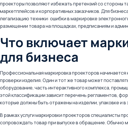
проекторы позволяют избежать претензий со стороны т
маркетплейсов и корпоративных заказчиков. Для бизнес
легализацию техники: ошибки в маркировке электронного
размещении товара на площадках, предписаниям и адми
Что включает марк
для бизнеса
Профессиональная маркировка проекторов начинается не
проверки изделия. Один и тот же товар может поставля
оборудование, часть интерактивного комплекса, промыш
этой классификации зависит перечень регламентов, фо
которые должны быть отражены на изделии, упаковке и в
В рамках услуги маркировки проекторов специалисты пр
сопровождать товар при выпуске в обращение. Обычно 