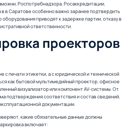
аможни, Роспотребнадзора, Росаккредитации,
а в в Саратове особенно важно заранее подтвердить
 оборудования приводят к задержке партии, отказу в
нистративной ответственности.
ировка проекторов
 с печати этикетки, а с юридической и технической
ться как бытовой мультимедийный проектор, офисное
ленный визуализатор или компонент AV-системы. От
рма подтверждения соответствия и состав сведений,
 эксплуатационной документации.
оверяют, какие обязательные данные должны
маркировка включает: