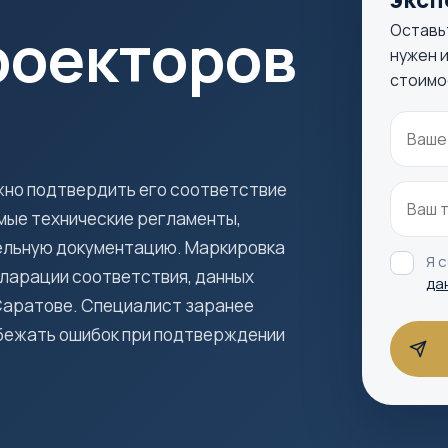
роекторов
Оставь
нужен и
стоимо
ужно подтвердить его соответствие
мые технические регламенты,
ельную документацию. Маркировка
Я 
кларации соответствия, данных
да
 Саратове. Специалист заранее
избежать ошибок при подтверждении