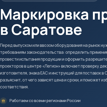
Маркировка п
в Саратове
Перед выпуском или ввозом оборудования на рынок н
требованиям законодательства: определить примени
провести испытания продукции и оформить разрешит
проекторов в центре «Легион» включает проверку де
изготовителя, знака ЕАС и инструкций для поставок в
разъяснит, от чего зависят цена и сроки, и поможет 
соответствия.
Работаем со всеми регионами России