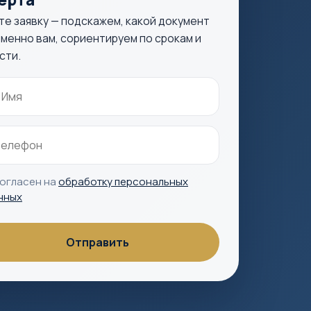
те заявку — подскажем, какой документ
менно вам, сориентируем по срокам и
сти.
согласен на
обработку персональных
нных