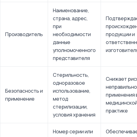
Наименование,
страна, адрес,
Подтвержда
при
происхожде
Производитель
необходимости
продукции и
данные
ответственн
уполномоченного
изготовител
представителя
Стерильность,
Снижает рис
одноразовое
неправильно
Безопасность и
использование,
применения 
применение
метод
медицинско
стерилизации,
практике
условия хранения
Номер серии или
Обеспечива