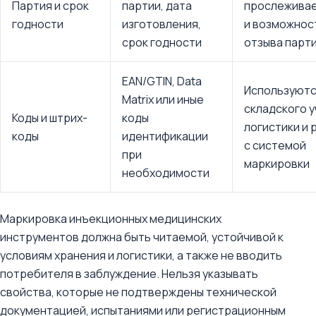
Партия и срок
партии, дата
прослежива
годности
изготовления,
и возможнос
срок годности
отзыва парт
EAN/GTIN, Data
Используютс
Matrix или иные
складского у
Коды и штрих-
коды
логистики и 
коды
идентификации
с системой
при
маркировки
необходимости
Маркировка инъекционных медицинских
инструментов должна быть читаемой, устойчивой к
условиям хранения и логистики, а также не вводить
потребителя в заблуждение. Нельзя указывать
свойства, которые не подтверждены технической
документацией, испытаниями или регистрационным