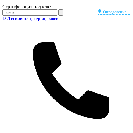
Бейдж
Сертификация под ключ
Поиск
Определение...
Поиск
D
Легион
центр сертификации