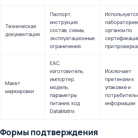
Паспорт,
Используетс
инструкция,
лабораторие
Техническая
состав, схемы,
органом по
документация
эксплуатационные
сертификаци
ограничения
при проверка
ЕАС,
изготовитель,
Исключает
импортер,
претензии к
Макет
модель,
упаковке и
маркировки
параметры
потребитель
питания, код
информации
DataMatrix
Формы подтверждения