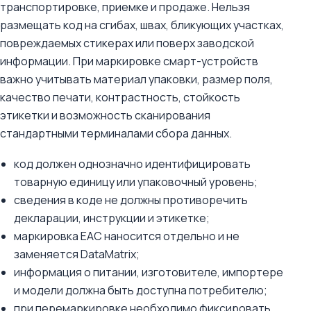
транспортировке, приемке и продаже. Нельзя
размещать код на сгибах, швах, бликующих участках,
повреждаемых стикерах или поверх заводской
информации. При маркировке смарт-устройств
важно учитывать материал упаковки, размер поля,
качество печати, контрастность, стойкость
этикетки и возможность сканирования
стандартными терминалами сбора данных.
код должен однозначно идентифицировать
товарную единицу или упаковочный уровень;
сведения в коде не должны противоречить
декларации, инструкции и этикетке;
маркировка ЕАС наносится отдельно и не
заменяется DataMatrix;
информация о питании, изготовителе, импортере
и модели должна быть доступна потребителю;
при перемаркировке необходимо фиксировать