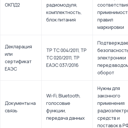
ОКПД2
радиомодуля,
соответствия
комплектность,
применимост
блок питания
правил
маркировки
Подтвержда
Декларация
ТР ТС 004/2011, ТР
безопасност
или
ТС 020/2011, ТР
электроники
сертификат
ЕАЭС 037/2016
перед вводом
ЕАЭС
оборот
Нужны для
Wi-Fi, Bluetooth,
законного
Документы на
голосовые
применения
связь
функции,
радиоэлектр
передача данных
средств и
поставок в Р