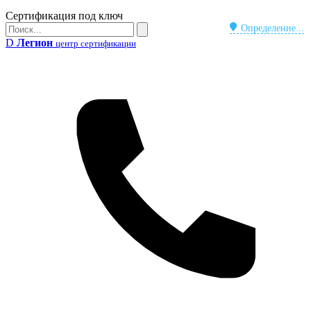
Бейдж
Сертификация под ключ
Поиск
Определение...
Поиск
D
Легион
центр сертификации