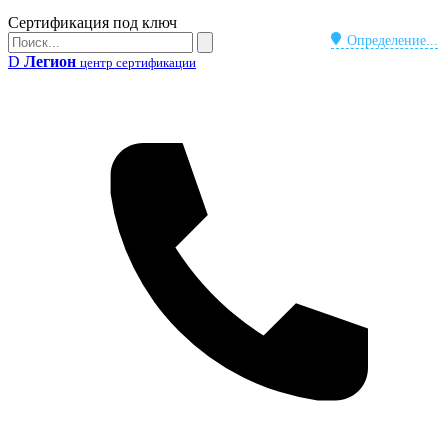
Бейдж
Сертификация под ключ
Поиск
Определение...
Поиск
D
Легион
центр сертификации