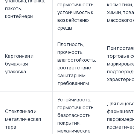
упаковка, пленка,
герметичность,
косметики,
пакеты,
устойчивость к
химии, тов
контейнеры
воздействию
массового 
среды
Плотность,
При постав
прочность,
Картонная и
торговые с
влагостойкость,
бумажная
маркировке
соответствие
упаковка
подтвержд
санитарным
характерис
требованиям
Устойчивость,
Для пищево
герметичность,
Стеклянная и
фармацевт
безопасность
металлическая
парфюмерн
покрытия,
тара
косметиче
механические