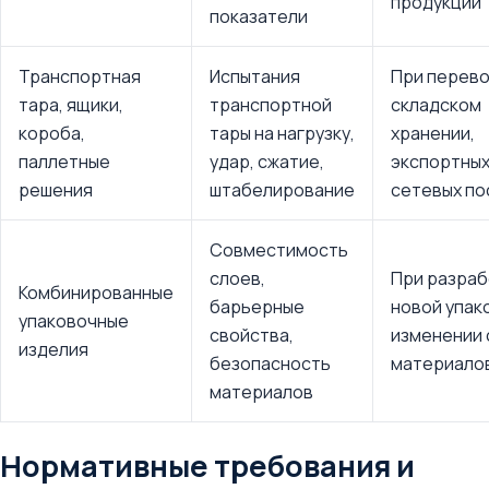
продукции
показатели
Транспортная
Испытания
При перево
тара, ящики,
транспортной
складском
короба,
тары на нагрузку,
хранении,
паллетные
удар, сжатие,
экспортных
решения
штабелирование
сетевых по
Совместимость
слоев,
При разраб
Комбинированные
барьерные
новой упак
упаковочные
свойства,
изменении 
изделия
безопасность
материало
материалов
Нормативные требования и