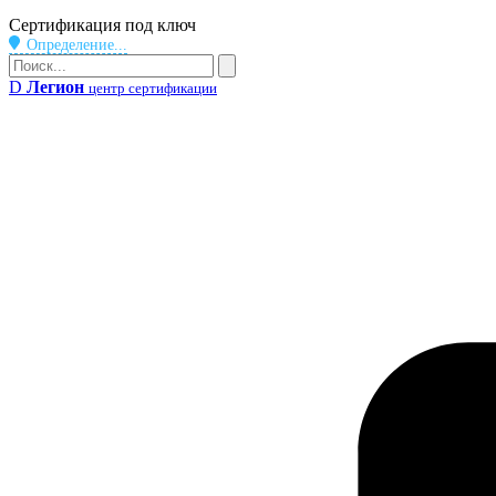
Бейдж
Сертификация под ключ
Определение...
Поиск
Поиск
D
Легион
центр сертификации