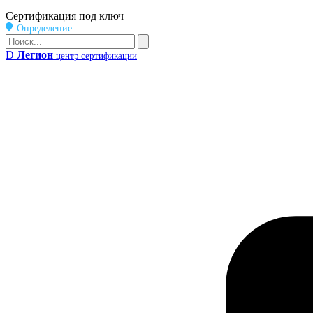
Бейдж
Сертификация под ключ
Определение...
Поиск
Поиск
D
Легион
центр сертификации