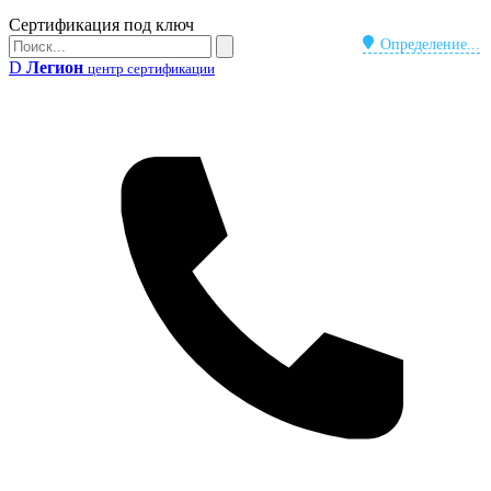
Бейдж
Сертификация под ключ
Поиск
Определение...
Поиск
D
Легион
центр сертификации