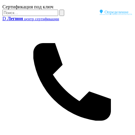
Бейдж
Сертификация под ключ
Поиск
Определение...
Поиск
D
Легион
центр сертификации