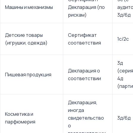
Машины и механизмы
Декларация (по
аудито
рискам)
3д/6д
Детские товары
Сертификат
1с/2с
(игрушки, одежда)
соответствия
3д
Декларация о
(серия
Пищевая продукция
соответствии
4д
(парти
Декларация,
иногда
Косметика и
свидетельство
3д/6д
парфюмерия
о