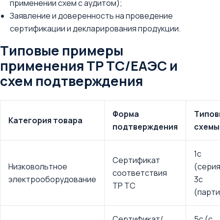
применении схем с аудитом);
Заявление и доверенность на проведение
сертификации и декларирования продукции.
Типовые примеры
применения ТР ТС/ЕАЭС и
схем подтверждения
Форма
Типов
Категория товара
подтверждения
схемы
1с
Сертификат
Низковольтное
(серия
соответствия
электрооборудование
3с
ТР ТС
(парти
Сертификат/
5с (с