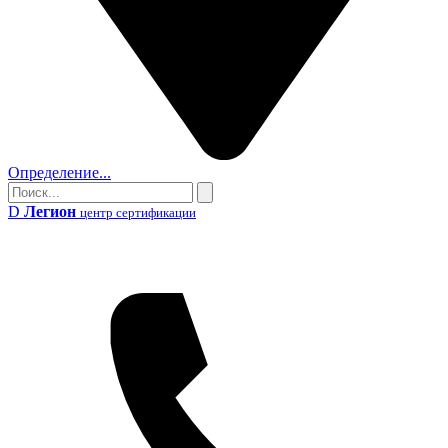
Определение...
Поиск
Поиск
D
Легион
центр сертификации