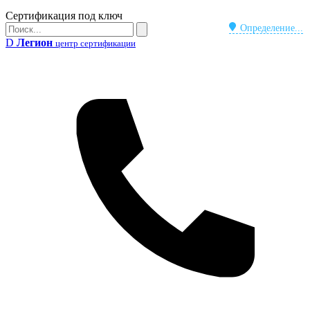
Бейдж
Сертификация под ключ
Поиск
Определение...
Поиск
D
Легион
центр сертификации