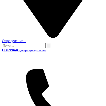
Определение...
Поиск
Поиск
D
Легион
центр сертификации