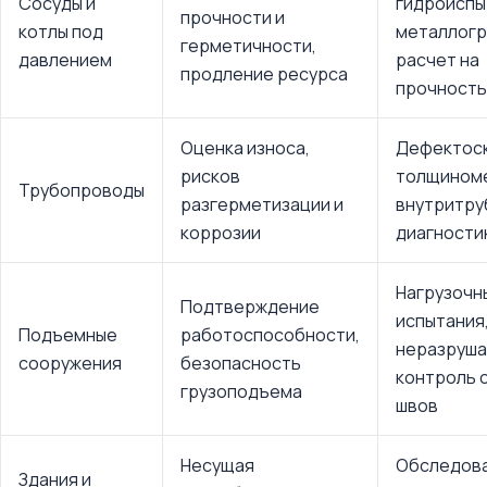
Сосуды и
гидроиспы
прочности и
котлы под
металлогр
герметичности,
давлением
расчет на
продление ресурса
прочность
Оценка износа,
Дефектоск
рисков
толщином
Трубопроводы
разгерметизации и
внутритру
коррозии
диагности
Нагрузочн
Подтверждение
испытания
Подъемные
работоспособности,
неразруш
сооружения
безопасность
контроль 
грузоподъема
швов
Несущая
Обследова
Здания и