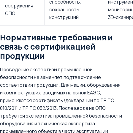
способность,
инструмен
сооружения
сохранность
мониторин
ОПО
конструкций
3D‑сканир
Нормативные требования и
связь с сертификацией
продукции
Проведение экспертизы промышленной
безопасности не заменяет подтверждение
соответствия продукции. Для машин, оборудования
и комплектующих, вводимых на рынок ЕАЭС,
применяются сертификаты/декларации по ТР ТС
010/2011 и ТР ТС 032/2013. После ввода на ОПО
требуется экспертиза промышленной безопасности
оборудования и техническая экспертиза
промышленного объекта в части эксплуатации.