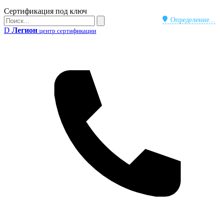
Бейдж
Сертификация под ключ
Поиск
Определение...
Поиск
D
Легион
центр сертификации