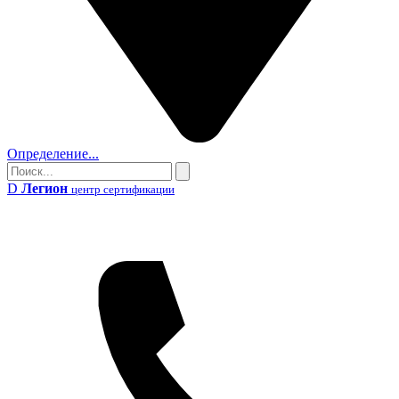
Определение...
Поиск
Поиск
D
Легион
центр сертификации