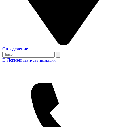
Определение...
Поиск
Поиск
D
Легион
центр сертификации