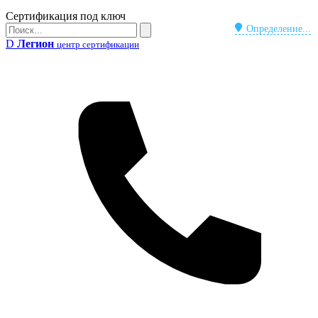
Бейдж
Сертификация под ключ
Поиск
Определение...
Поиск
D
Легион
центр сертификации