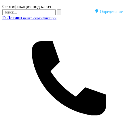
Бейдж
Сертификация под ключ
Поиск
Определение...
Поиск
D
Легион
центр сертификации