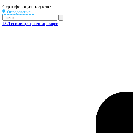
Бейдж
Сертификация под ключ
Определение...
Поиск
Поиск
D
Легион
центр сертификации