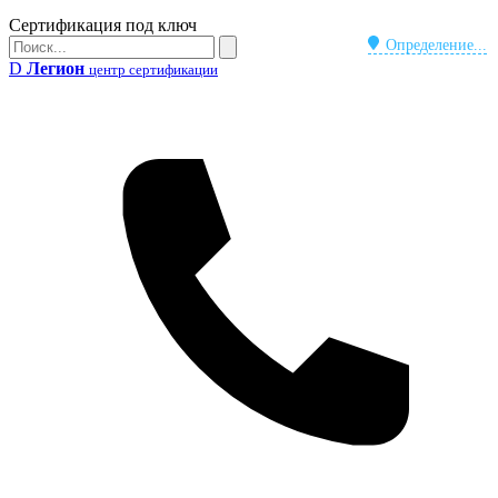
Бейдж
Сертификация под ключ
Поиск
Определение...
Поиск
D
Легион
центр сертификации