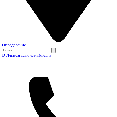
Определение...
Поиск
Поиск
D
Легион
центр сертификации