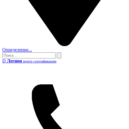
Определение...
Поиск
Поиск
D
Легион
центр сертификации