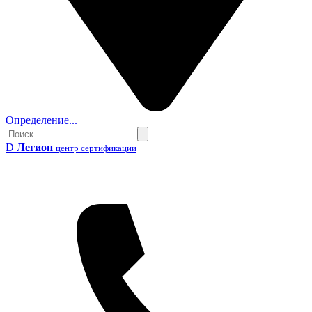
Определение...
Поиск
Поиск
D
Легион
центр сертификации