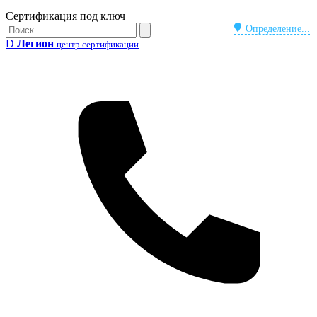
Бейдж
Сертификация под ключ
Поиск
Определение...
Поиск
D
Легион
центр сертификации