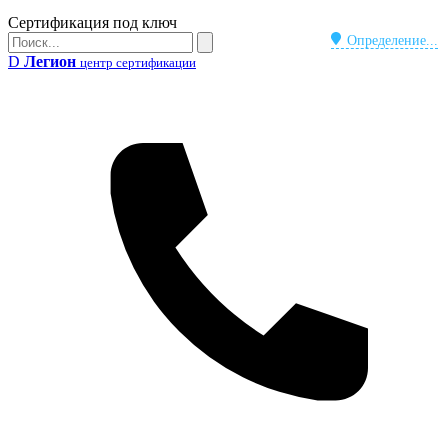
Бейдж
Сертификация под ключ
Поиск
Определение...
Поиск
D
Легион
центр сертификации