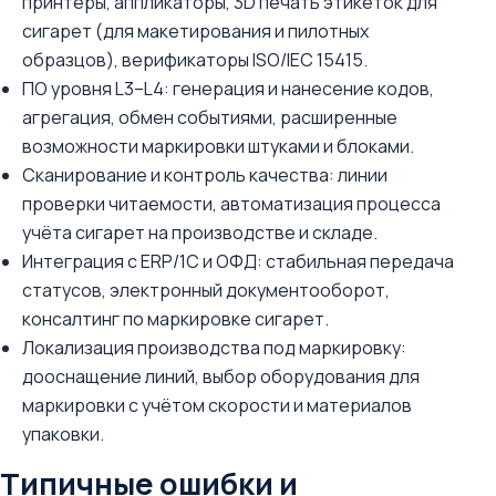
принтеры, аппликаторы, 3D печать этикеток для
сигарет (для макетирования и пилотных
образцов), верификаторы ISO/IEC 15415.
ПО уровня L3–L4: генерация и нанесение кодов,
агрегация, обмен событиями, расширенные
возможности маркировки штуками и блоками.
Сканирование и контроль качества: линии
проверки читаемости, автоматизация процесса
учёта сигарет на производстве и складе.
Интеграция с ERP/1С и ОФД: стабильная передача
статусов, электронный документооборот,
консалтинг по маркировке сигарет.
Локализация производства под маркировку:
дооснащение линий, выбор оборудования для
маркировки с учётом скорости и материалов
упаковки.
Типичные ошибки и