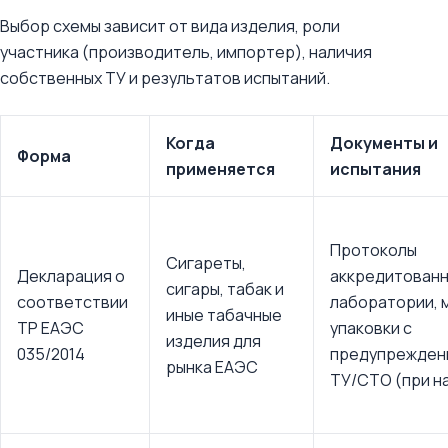
Выбор схемы зависит от вида изделия, роли
участника (производитель, импортер), наличия
собственных ТУ и результатов испытаний.
Когда
Документы и
Форма
применяется
испытания
Протоколы
Сигареты,
Декларация о
аккредитован
сигары, табак и
соответствии
лаборатории, 
иные табачные
ТР ЕАЭС
упаковки с
изделия для
035/2014
предупрежден
рынка ЕАЭС
ТУ/СТО (при н