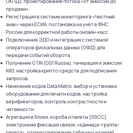
ОКПД2, проектирование потока «от эмиссии до
продажи».
Регистрация в системе мониторинга «Честный
знак» через ЕСИА, постановка на учёт в ФНС
России для корректной работы онлайн-касс.
Подключение ЭДО и интеграция с системой
операторов фискальных данных (ОФД) для
передачи событий оборота.
Получение GTIN (GS1 Russia), генерация и эмиссия
КИЗ, настройка крипто‑средств для подписания
запросов.
Нанесение кодов Data Matrix: выбор и установка
оборудования для печати кодов, настройка
верификаторов, контроль контрастности и
читаемости.
Агрегация в блоки, короба и палеты (SSCC),
электронная фиксация связок «единица–группа–
палета», штрихкодирование табачных изделий.