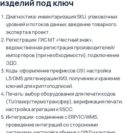
изделий под ключ
Диагностика: инвентаризация SKU, упаковочных
уровней и потоков данных, введение товарного
эксперта в проект.
Регистрация: ГИС МТ «Честный знак»,
ведомственная регистрация производителей/
импортёров (при необходимости), подключение
ЭДО.
Коды: оформление префиксов GS1, настройка
L3/OMS для генерации КИЗ, получение и хранение
ключей для криптоподписей.
Печать: выбор оборудования для печати кодов
(TIJ/лазер/термотрансфер), верификация печати,
настройка агрегации и SSCC.
Интеграции: соединение с ERP/1С/WMS,
проведение интеграций со сторонними
системами, настройка обмена с ОФД и кассами.