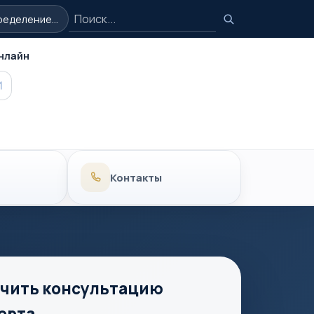
Поиск
еделение...
Поиск
нлайн
MAX
Контакты
чить консультацию
ерта