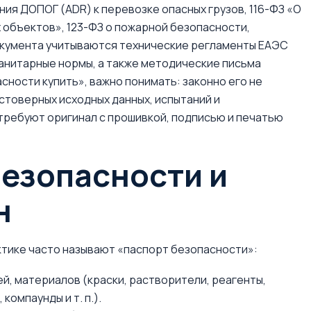
ия ДОПОГ (ADR) к перевозке опасных грузов, 116-ФЗ «О
объектов», 123-ФЗ о пожарной безопасности,
документа учитываются технические регламенты ЕАЭС
санитарные нормы, а также методические письма
сности купить», важно понимать: законно его не
стоверных исходных данных, испытаний и
требуют оригинал с прошивкой, подписью и печатью
безопасности и
н
ктике часто называют «паспорт безопасности»:
й, материалов (краски, растворители, реагенты,
компаунды и т. п.).