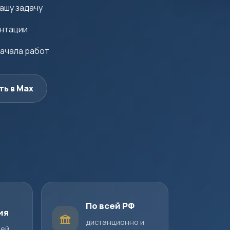
ашу задачу
ентации
начала работ
ть в Max
По всей РФ
ия
дистанционно и
шей