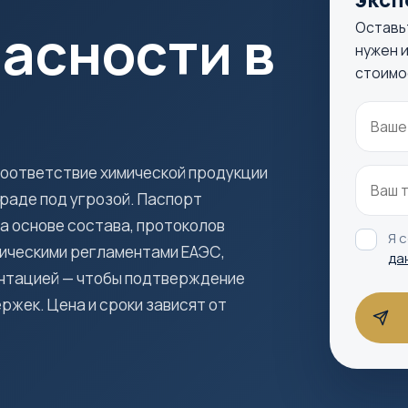
асности в
Оставь
нужен и
стоимо
оответствие химической продукции
граде под угрозой. Паспорт
а основе состава, протоколов
Я 
ническими регламентами ЕАЭС,
да
нтацией — чтобы подтверждение
ржек. Цена и сроки зависят от