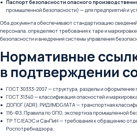
Паспорт безопасности опасного производственн
промышленной безопасности) — для предприятий и уст
Оба документа обеспечивают стандартизацию сведений
персонала, определяют требования к таре и маркировке,
безопасности и внедрения системы управления безопасн
Нормативные ссылк
в подтверждении с
ГОСТ 30333-2007 — структура, разделы и оформление 
ГОСТ 31340 — классификация опасностей и маркировка 
ДОПОГ (ADR), РИД/IMDG/IATA — транспортная классифи
116-ФЗ, Правила по ОПО, экспертиза промышленной бе
ТР ТС/ЕАЭС и СанПиН — требования к обращению отде
Роспотребнадзора.