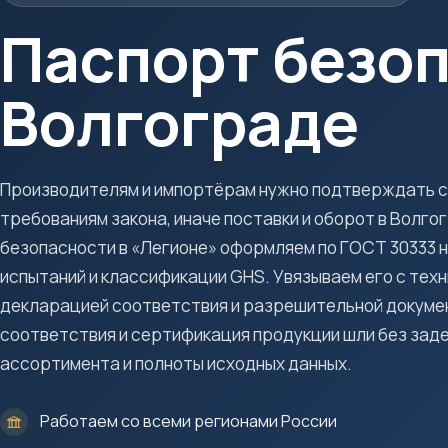
Паспорт безоп
Волгограде
Производителям и импортёрам нужно подтверждать с
требованиям закона, иначе поставки и оборот в Волго
безопасности в «Легионе» оформляем по ГОСТ 30333 н
испытаний и классификации GHS. Увязываем его с тех
декларацией соответствия и разрешительной докуме
соответствия и сертификация продукции шли без заде
ассортимента и полноты исходных данных.
Работаем со всеми регионами России