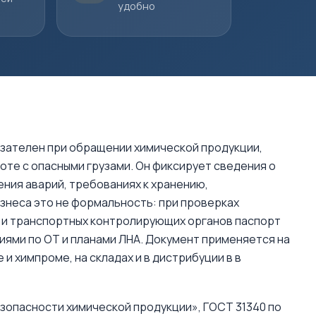
удобно
язателен при обращении химической продукции,
оте с опасными грузами. Он фиксирует сведения о
ния аварий, требованиях к хранению,
изнеса это не формальность: при проверках
 и транспортных контролирующих органов паспорт
иями по ОТ и планами ЛНА. Документ применяется на
 и химпроме, на складах и в дистрибуции в в
езопасности химической продукции», ГОСТ 31340 по