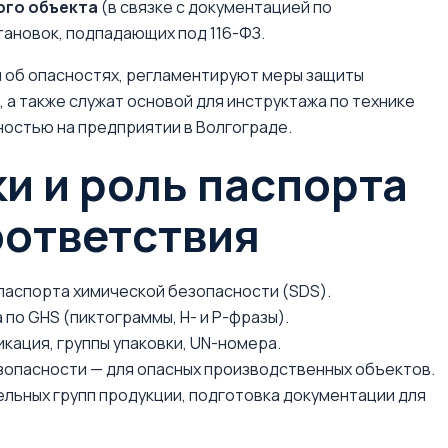
ого объекта
(в связке с документацией по
ановок, подпадающих под 116-ФЗ.
 об опасностях, регламентируют меры защиты
 а также служат основой для инструктажа по технике
остью на предприятии в Волгограде.
и и роль паспорта
оответствия
паспорта химической безопасности (SDS).
по GHS (пиктограммы, H- и P-фразы).
кация, группы упаковки, UN-номера.
зопасности — для опасных производственных объектов.
льных групп продукции, подготовка документации для