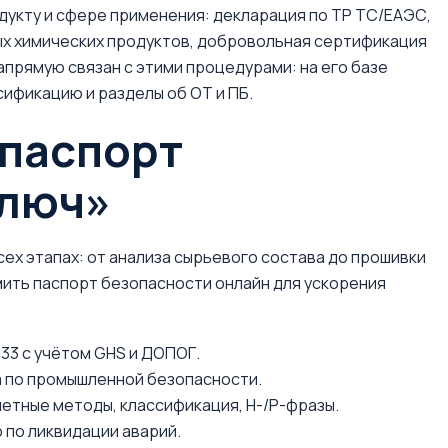
укту и сфере применения: декларация по ТР ТС/ЕАЭС,
ых химических продуктов, добровольная сертификация
апрямую связан с этими процедурами: на его базе
ификацию и разделы об ОТ и ПБ.
«паспорт
ключ»
сех этапах: от анализа сырьевого состава до прошивки
ить паспорт безопасности онлайн для ускорения
33 с учётом GHS и ДОПОГ.
а по промышленной безопасности.
етные методы, классификация, H-/P-фразы.
 по ликвидации аварий.