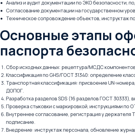
Анализ и аудит документации по ЭКО безопасности, п
Согласование документации на государственном уровн
Техническое сопровождение объектов, инструктаж по
Основные этапы о
паспорта безопасн
Сбор исходных данных: рецептура/МСДС компонентов, 
Классификация по GHS/ГОСТ 31340: определение классо
Транспортная классификация: присвоение UN-номера, 
ДОПОГ.
Разработка разделов SDS (16 разделов ГОСТ 30333), в
Проверка стыковки с маркировкой, инструкциями по О
Внутреннее согласование, регистрация у держателя 
подписание.
Внедрение: инструктаж персонала, обновление журнал