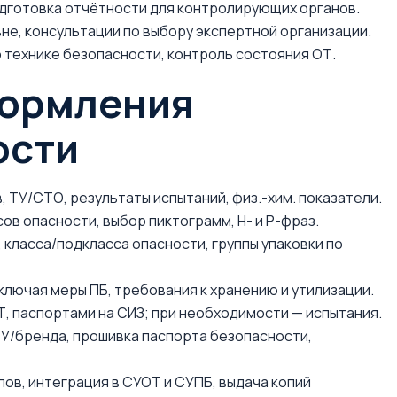
одготовка отчётности для контролирующих органов.
е, консультации по выбору экспертной организации.
 технике безопасности, контроль состояния ОТ.
формления
ости
ТУ/СТО, результаты испытаний, физ.-хим. показатели.
в опасности, выбор пиктограмм, H- и P-фраз.
класса/подкласса опасности, группы упаковки по
ключая меры ПБ, требования к хранению и утилизации.
Т, паспортами на СИЗ; при необходимости — испытания.
ТУ/бренда, прошивка паспорта безопасности,
ов, интеграция в СУОТ и СУПБ, выдача копий