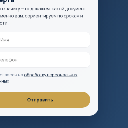
те заявку — подскажем, какой документ
менно вам, сориентируем по срокам и
сти.
согласен на
обработку персональных
нных