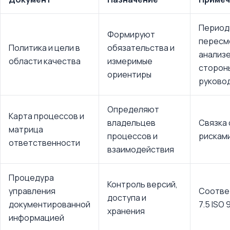
Период
Формируют
пересм
Политика и цели в
обязательства и
анализе
области качества
измеримые
сторон
ориентиры
руково
Определяют
Карта процессов и
владельцев
Связка с
матрица
процессов и
рискам
ответственности
взаимодействия
Процедура
Контроль версий,
управления
Соотве
доступа и
документированной
7.5 ISO 
хранения
информацией