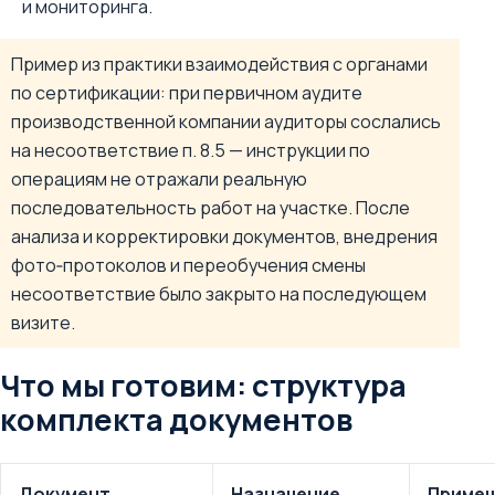
и мониторинга.
Пример из практики взаимодействия с органами
по сертификации: при первичном аудите
производственной компании аудиторы сослались
на несоответствие п. 8.5 — инструкции по
операциям не отражали реальную
последовательность работ на участке. После
анализа и корректировки документов, внедрения
фото‑протоколов и переобучения смены
несоответствие было закрыто на последующем
визите.
Что мы готовим: структура
комплекта документов
Документ
Назначение
Примеч