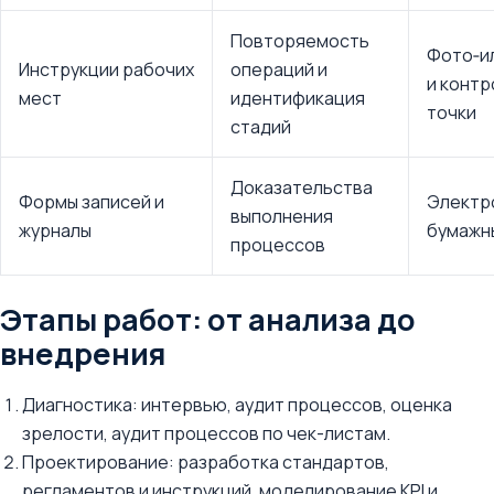
Повторяемость
Фото‑и
Инструкции рабочих
операций и
и конт
мест
идентификация
точки
стадий
Доказательства
Формы записей и
Электр
выполнения
журналы
бумажн
процессов
Этапы работ: от анализа до
внедрения
Диагностика: интервью, аудит процессов, оценка
зрелости, аудит процессов по чек-листам.
Проектирование: разработка стандартов,
регламентов и инструкций, моделирование KPI и