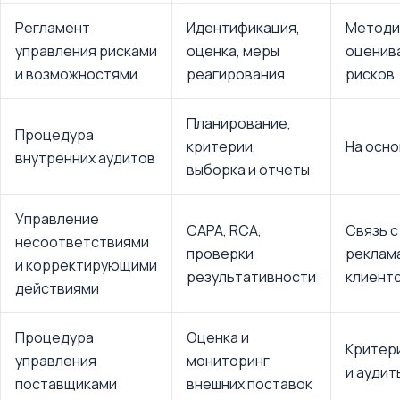
Регламент
Идентификация,
Методи
управления рисками
оценка, меры
оценива
и возможностями
реагирования
рисков
Планирование,
Процедура
критерии,
На осно
внутренних аудитов
выборка и отчеты
Управление
CAPA, RCA,
Связь с
несоответствиями
проверки
реклам
и корректирующими
результативности
клиент
действиями
Процедура
Оценка и
Критер
управления
мониторинг
и аудит
поставщиками
внешних поставок