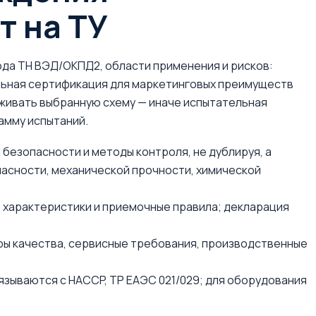
т на ТУ
да ТН ВЭД/ОКПД2, области применения и рисков:
льная сертификация для маркетинговых преимуществ
рживать выбранную схему — иначе испытательная
амму испытаний.
безопасности и методы контроля, не дублируя, а
пасности, механической прочности, химической
характеристики и приемочные правила; декларация
ы качества, сервисные требования, производственные
зываются с HACCP, ТР ЕАЭС 021/029; для оборудования