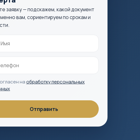
те заявку — подскажем, какой документ
менно вам, сориентируем по срокам и
сти.
согласен на
обработку персональных
нных