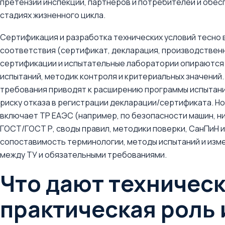
претензии инспекций, партнеров и потребителей и обес
стадиях жизненного цикла.
Сертификация и разработка технических условий тесно
соответствия (сертификат, декларация, производственн
сертификации и испытательные лаборатории опираются 
испытаний, методик контроля и критериальных значений
требования приводят к расширению программы испытани
риску отказа в регистрации декларации/сертификата. Но
включает ТР ЕАЭС (например, по безопасности машин, н
ГОСТ/ГОСТ Р, своды правил, методики поверки, СанПиН 
сопоставимость терминологии, методы испытаний и изм
между ТУ и обязательными требованиями.
Что дают техническ
практическая роль