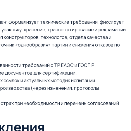
дач: формализует технические требования, фиксирует
 упаковку, хранение, транспортирование и рекламации.
я конструкторов, технологов, отдела качества и
сточник «однообразия» партии и снижения отказов по
ванности требований с ТР ЕАЭС и ГОСТ Р.
е документов для сертификации.
х ссылок и актуальных методик испытаний.
производства (через изменения, протоколы
естрах при необходимости и перечень согласований
ждения