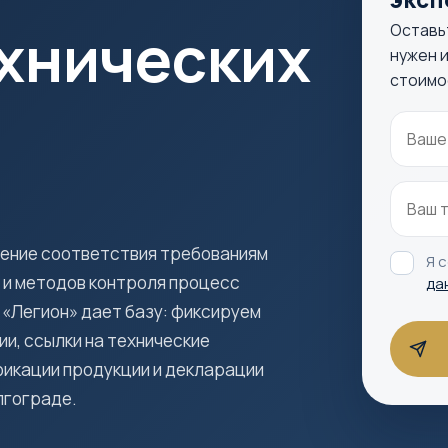
ехнических
Оставь
нужен и
стоимо
дение соответствия требованиям
Я 
 и методов контроля процесс
да
 «Легион» дает базу: фиксируем
и, ссылки на технические
фикации продукции и декларации
лгограде.