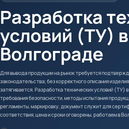
Разработка т
условий (ТУ) в
Волгограде
Для вывода продукции на рынок требуется подтверж
законодательства; без корректного описания изделия
затягивается. Разработка технических условий (ТУ) в
требования безопасности, методы испытания продукци
регламенты, маркировку; документ служит для серти
соответствия, цена и сроки оговорены, работаем в Во