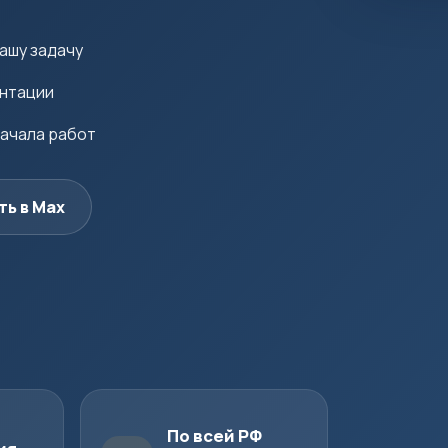
ашу задачу
ентации
начала работ
ть в Max
По всей РФ