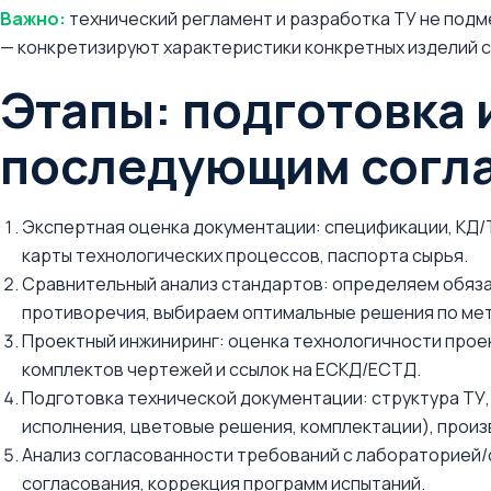
Важно:
технический регламент и разработка ТУ не подме
— конкретизируют характеристики конкретных изделий с 
Этапы: подготовка 
последующим согл
Экспертная оценка документации: спецификации, KД/
карты технологических процессов, паспорта сырья.
Сравнительный анализ стандартов: определяем обяз
противоречия, выбираем оптимальные решения по ме
Проектный инжиниринг: оценка технологичности прое
комплектов чертежей и ссылок на ЕСКД/ЕСТД.
Подготовка технической документации: структура ТУ,
исполнения, цветовые решения, комплектации), прои
Анализ согласованности требований с лабораторией/
согласования, коррекция программ испытаний.