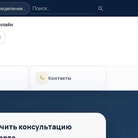
Поиск
еделение...
Поиск
нлайн
MAX
Контакты
чить консультацию
ерта