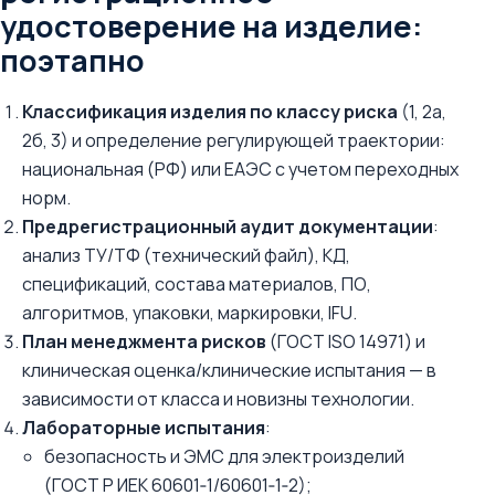
удостоверение на изделие:
поэтапно
Классификация изделия по классу риска
(1, 2а,
2б, 3) и определение регулирующей траектории:
национальная (РФ) или ЕАЭС c учетом переходных
норм.
Предрегистрационный аудит документации
:
анализ ТУ/ТФ (технический файл), КД,
спецификаций, состава материалов, ПО,
алгоритмов, упаковки, маркировки, IFU.
План менеджмента рисков
(ГОСТ ISO 14971) и
клиническая оценка/клинические испытания — в
зависимости от класса и новизны технологии.
Лабораторные испытания
:
безопасность и ЭМС для электроизделий
(ГОСТ Р ИЕК 60601‑1/60601‑1‑2);