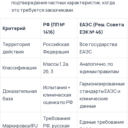
подтверждения частных характеристик, когда
это требуется заказчиками.
РФ (ПП №
ЕАЭС (Реш. Совета
Критерий
1416)
ЕЭК № 46)
Территория
Российская
Все государства
действия
Федерация
ЕАЭС
Классы 1, 2а,
Аналогично, по
Классификация
2б, 3
единым правилам
Гармонизированные
Испытания +
Доказательная
стандарты ЕАЭС и
клиническая
база
клинические
оценка по РФ
данные
Требования
Единые требования
Маркировка/IFU
РФ, русская