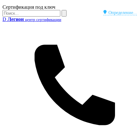
Бейдж
Сертификация под ключ
Поиск
Определение...
Поиск
D
Легион
центр сертификации