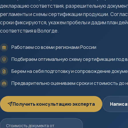
декларацию соответствия, разрешительную документ
регламенты и схемы сертификации продукции. Соглас
сроки фиксируются, укажем пробелы и дадим план де
соответствия в Вологде.
Работаем со всеми регионами России
Подбираем оптимальную схему сертификации под в
Берем на себя подготовку и сопровождение докум
Предварительно оцениваем сроки и стоимость до 
Получить консультацию эксперта
Написа
Стоимость документа от