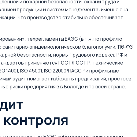
шленной и пожарной безопасности, охраны труда и
икацией продукции и систем менеджмента: именно она
икации, что производство стабильно обеспечивает
ировании», техрегламенты ЕАЭС (в т.ч. по профилю
З о санитарно‑эпидемиологическом благополучии, 116‑ФЗ
жарной безопасности, нормы Трудового кодекса РФ и
 стандартов применяются ГОСТ/ГОСТ Р, технические
SO 14001, ISO 45001, ISO 22000/НАССР и профильные
имый аудит помогает избежать предписаний, простоев,
е риски предприятия в в Вологде и по всей стране.
удит
 контроля
о техрегламентам ЕАЭС либо перед инспекционным