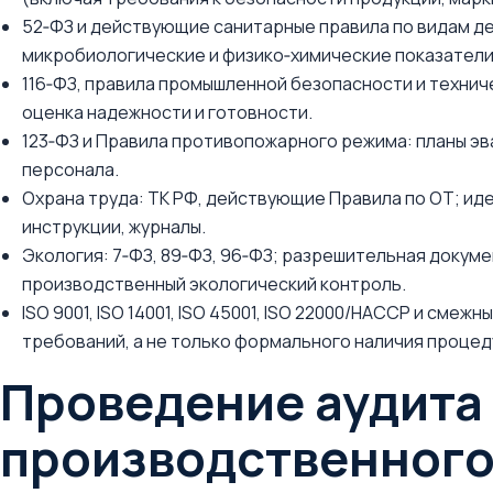
52‑ФЗ и действующие санитарные правила по видам д
микробиологические и физико‑химические показатели
116‑ФЗ, правила промышленной безопасности и техниче
оценка надежности и готовности.
123‑ФЗ и Правила противопожарного режима: планы эв
персонала.
Охрана труда: ТК РФ, действующие Правила по ОТ; ид
инструкции, журналы.
Экология: 7‑ФЗ, 89‑ФЗ, 96‑ФЗ; разрешительная докум
производственный экологический контроль.
ISO 9001, ISO 14001, ISO 45001, ISO 22000/НАССР и сме
требований, а не только формального наличия процед
Проведение аудита
производственного