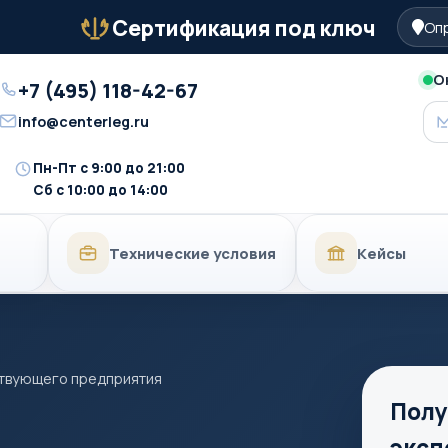
Сертификация под ключ
Опр
Бейдж
О
+7 (495) 118-42-67
Телефон
info@centerleg.ru
Email
Пн-Пт с 9:00 до 21:00
Время
Сб с 10:00 до 14:00
работы
Технические условия
Кейсы
ствующего предприятия
Полу
эксп