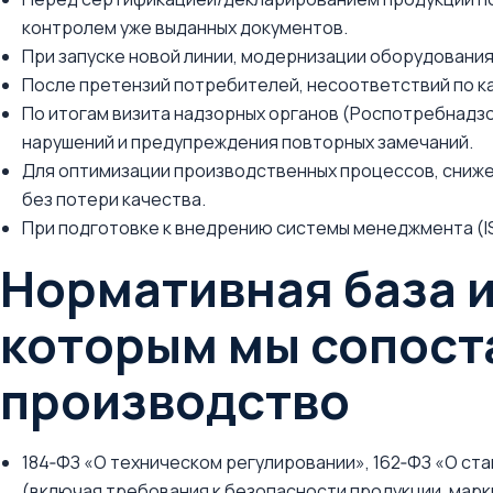
контролем уже выданных документов.
При запуске новой линии, модернизации оборудовани
После претензий потребителей, несоответствий по к
По итогам визита надзорных органов (Роспотребнадзо
нарушений и предупреждения повторных замечаний.
Для оптимизации производственных процессов, сниже
без потери качества.
При подготовке к внедрению системы менеджмента (ISO 
Нормативная база и
которым мы сопост
производство
184‑ФЗ «О техническом регулировании», 162‑ФЗ «О ст
(включая требования к безопасности продукции, марк