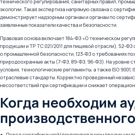
технического регулирования, санитарных правил, промы
экологии. Такая экспертиза напрямую связана с сертиф
демонстрирует надзорным органам и органам по сертиф
заявленные показатели качества и безопасности.
Правовая основа включает 184‑ФЗ «О техническом регул
продукции и ТР ТС 021/2011 для пищевой отрасли), 52‑Ф
о промышленной безопасности, 123‑ФЗ о требованиях по
природоохранные акты (7‑ФЗ, 89‑ФЗ, 96‑ФЗ). На уровне
условия, технологические регламенты, а также ISO 9001, I
отраслевые стандарты. Корректно проведенный независ
несоответствий при сертификации и снижает операционны
Когда необходим а
производственного
Перед сертификацией/декларированием продукции п