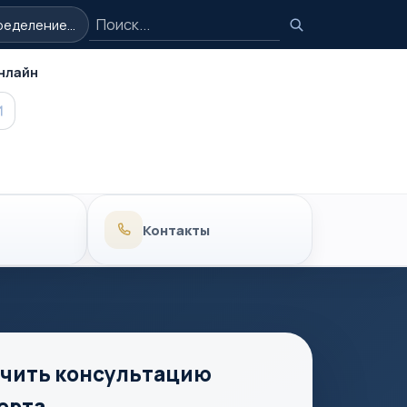
Поиск
еделение...
Поиск
нлайн
MAX
Контакты
чить консультацию
ерта