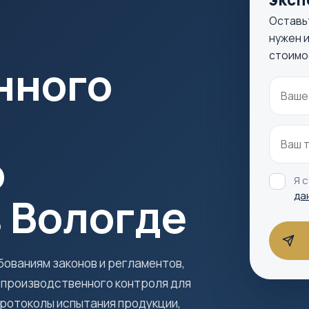
Оставь
нужен и
стоимо
нного
о
Я 
 Вологде
да
ованиям законов и регламентов,
т производственного контроля для
ротоколы испытания продукции,