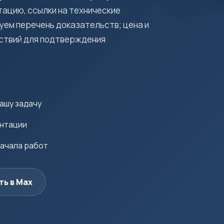
ацию, ссылки на технические
уем перечень доказательств; цена и
йствий для подтверждения
ашу задачу
ентации
начала работ
ть в Max