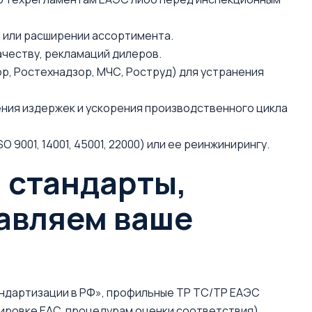
я или расширении ассортимента.
ачеству, рекламаций дилеров.
р, Ростехнадзор, МЧС, Роструд) для устранения
ния издержек и ускорения производственного цикла
9001, 14001, 45001, 22000) или ее реинжинирингу.
 стандарты,
авляем ваше
андартизации в РФ», профильные ТР ТС/ТР ЕАЭС
ировке EAC, процедурам оценки соответствия).