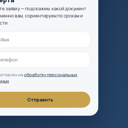
те заявку — подскажем, какой документ
менно вам, сориентируем по срокам и
сти.
согласен на
обработку персональных
нных