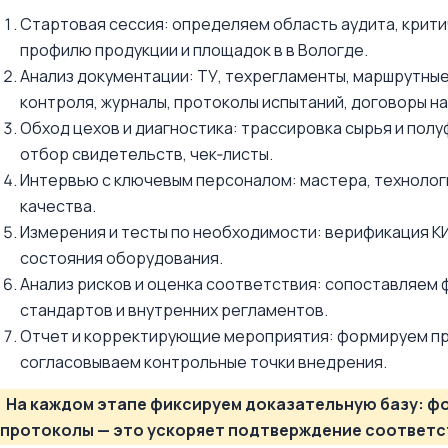
Стартовая сессия: определяем область аудита, крити
профилю продукции и площадок в в Вологде.
Анализ документации: ТУ, техрегламенты, маршрутны
контроля, журналы, протоколы испытаний, договоры на
Обход цехов и диагностика: трассировка сырья и пол
отбор свидетельств, чек‑листы.
Интервью с ключевым персоналом: мастера, технологи
качества.
Измерения и тесты по необходимости: верификация К
состояния оборудования.
Анализ рисков и оценка соответствия: сопоставляем 
стандартов и внутренних регламентов.
Отчет и корректирующие мероприятия: формируем при
согласовываем контрольные точки внедрения.
На каждом этапе фиксируем доказательную базу: фо
протоколы — это ускоряет подтверждение соответст